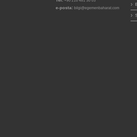
Tel:
+90 216 481 30 03
e-posta:
bilgi@egemenbaharat.com
S