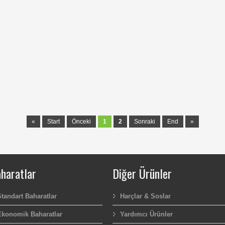
«
Start
Önceki
1
2
Sonraki
End
»
haratlar
Diğer Ürünler
Standart Baharatlar
Harçlar & Soslar
Ekonomik Baharatlar
Yardımcı Ürünler