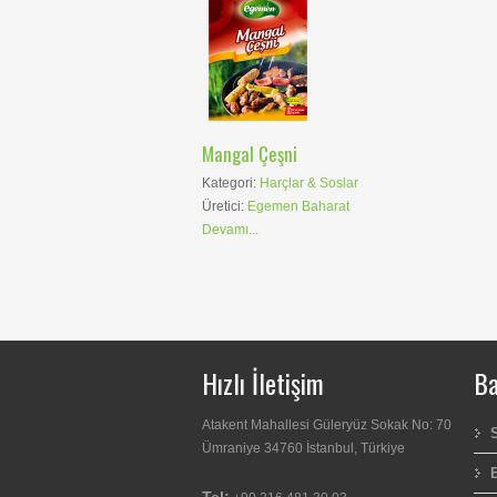
Mangal Çeşni
Kategori:
Harçlar & Soslar
Üretici:
Egemen Baharat
Devamı...
Hızlı İletişim
Ba
Atakent Mahallesi Güleryüz Sokak No: 70
Ümraniye 34760 İstanbul, Türkiye