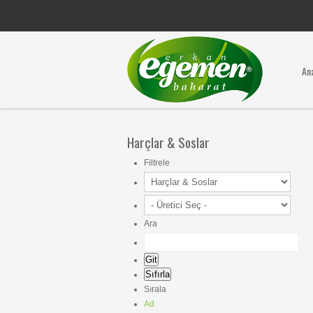
An
Harçlar & Soslar
Filtrele
Ara
Sırala
Ad