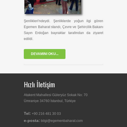
Şenlikleri'ndeydi. Şenliklerde yoğun ilgi gören
Egemen Baharat standı, Çevre ve Şehircilik Bakanı
Sayın Erdoğan bayraktar tarafından da ziyaret
edildi.
DEVAMINI OKU...
Hızlı İletişim
Atakent Mahallesi Güleryüz Sokak No: 70
Ümraniye 34760 İstanbul, Türkiye
Tel:
+90 216 481 30 03
e-posta:
bilgi@egemenbaharat.com