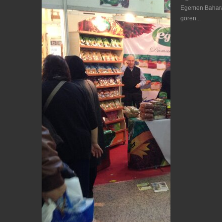
Egemen Baharat
gören...