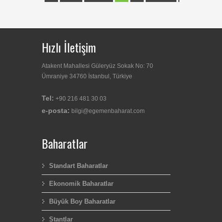
Hızlı İletişim
Atakent Mahallesi Güleryüz Sokak No: 70
Ümraniye 34760 İstanbul, Türkiye
Tel:
+90 216 481 30 03
e-posta:
bilgi@egemenbaharat.com
Baharatlar
Standart Baharatlar
Ekonomik Baharatlar
Büyük Boy Baharatlar
Stantlar