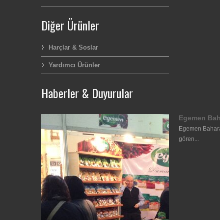
Diğer Ürünler
Harçlar & Soslar
Yardımcı Ürünler
Haberler & Duyurular
Egemen Bah
Egemen Baharat
gören...