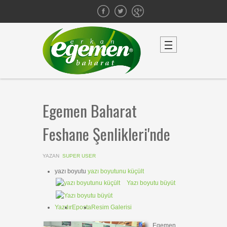
Egemen Baharat
Feshane Şenlikleri'nde
YAZAN
SUPER USER
yazı boyutu
yazı boyutunu küçült
Yazı boyutu büyüt
Yazdır
Eposta
Resim Galerisi
Egemen