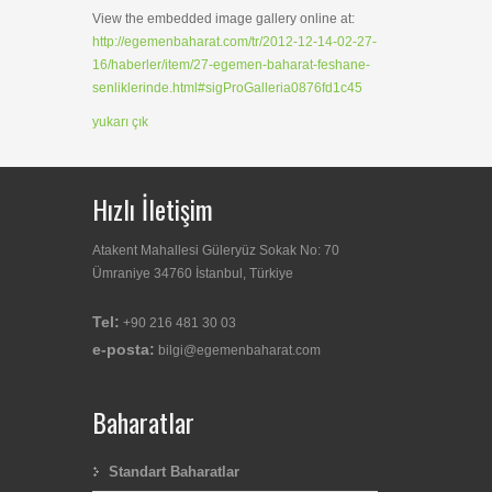
View the embedded image gallery online at:
http://egemenbaharat.com/tr/2012-12-14-02-27-
16/haberler/item/27-egemen-baharat-feshane-
senliklerinde.html#sigProGalleria0876fd1c45
yukarı çık
Hızlı İletişim
Atakent Mahallesi Güleryüz Sokak No: 70
Ümraniye 34760 İstanbul, Türkiye
Tel:
+90 216 481 30 03
e-posta:
bilgi@egemenbaharat.com
Baharatlar
Standart Baharatlar