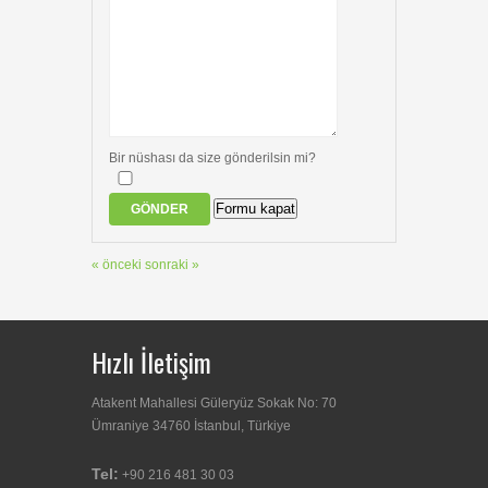
Bir nüshası da size gönderilsin mi?
Formu kapat
GÖNDER
« önceki
sonraki »
Hızlı İletişim
Atakent Mahallesi Güleryüz Sokak No: 70
Ümraniye 34760 İstanbul, Türkiye
Tel:
+90 216 481 30 03