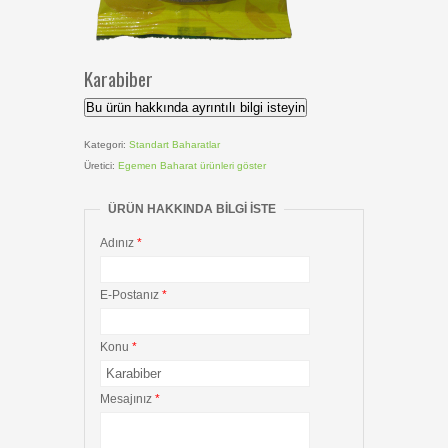
Karabiber
Bu ürün hakkında ayrıntılı bilgi isteyin
Kategori:
Standart Baharatlar
Üretici:
Egemen Baharat
ürünleri göster
ÜRÜN HAKKINDA BILGI ISTE
Adınız
*
E-Postanız
*
Konu
*
Mesajınız
*