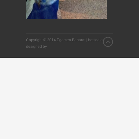
Copyright © 2014 Egemen Baharat |
hosted and
designed by