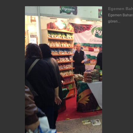
Egemen Bah
Egemen Baharat
gören...