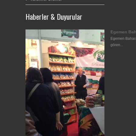
Haberler & Duyurular
Egemen Bah
Egemen Baharat
gören...