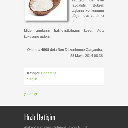
kabızlığı gidermekte
faydalıdır. Böbrek
taşlarını ve kumunu
düşürmeye yardımcı
olur.
Mide ağrılarını hafifletir.Balgamı keser. Ağız
kokusunu giderir.
Okunma
4908
defa
Son Düzenlenme Çarşamba,
28 Mayıs 2014 08:38
Kategori
Baharatla
Sağlık
yukarı çık
Hızlı İletişim
Atakent Mahallesi Güleryüz Sokak No: 70